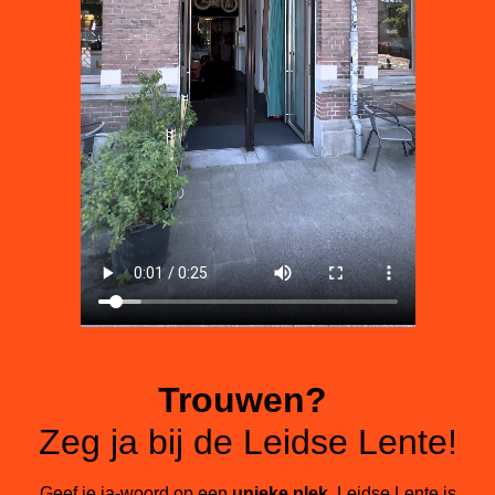
Trouwen?
Zeg ja bij de Leidse Lente!
Geef je ja-woord op een
unieke plek
. Leidse Lente is