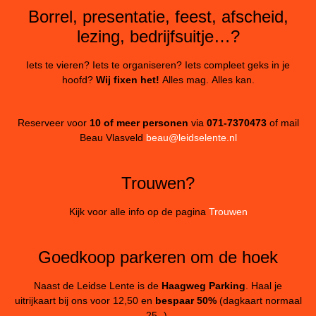
Borrel, presentatie, feest, afscheid,
lezing, bedrijfsuitje…?
Iets te vieren? Iets te organiseren? Iets compleet geks in je
hoofd?
Wij fixen het!
Alles mag. Alles kan.
Reserveer voor
10 of meer personen
via
071-7370473
of mail
Beau Vlasveld
beau@leidselente.nl
Trouwen?
Kijk voor alle info op de pagina
Trouwen
Goedkoop parkeren om de hoek
Naast de Leidse Lente is de
Haagweg Parking
. Haal je
uitrijkaart bij ons voor 12,50 en
bespaar 50%
(dagkaart normaal
25,-).