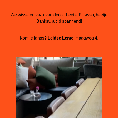
We wisselen vaak van decor: beetje Picasso, beetje
Banksy, altijd spannend!
Kom je langs?
Leidse Lente
, Haagweg 4.