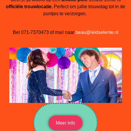
officiële trouwlocatie
. Perfect om jullie trouwdag tot in de
puntjes te verzorgen.
Bel 071-7370473 of mail naar
beau@leidselente.nl
Meer info