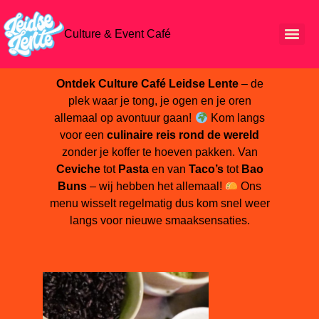
Culture & Event Café
Ontdek Culture Café Leidse Lente
– de
plek waar je tong, je ogen en je oren
allemaal op avontuur gaan!
Kom langs
voor een
culinaire reis rond de wereld
zonder je koffer te hoeven pakken. Van
Ceviche
tot
Pasta
en van
Taco’s
tot
Bao
Buns
– wij hebben het allemaal!
Ons
menu wisselt regelmatig dus kom snel weer
langs voor nieuwe smaaksensaties.